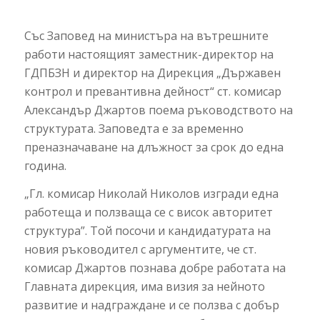
Със Заповед на министъра на вътрешните
работи настоящият заместник-директор на
ГДПБЗН и директор на Дирекция „Държавен
контрол и превантивна дейност“ ст. комисар
Александър Джартов поема ръководството на
структурата. Заповедта е за временно
преназначаване на длъжност за срок до една
година.
„Гл. комисар Николай Николов изгради една
работеща и ползваща се с висок авторитет
структура”. Той посочи и кандидатурата на
новия ръководител с аргументите, че ст.
комисар Джартов познава добре работата на
Главната дирекция, има визия за нейното
развитие и надграждане и се ползва с добър