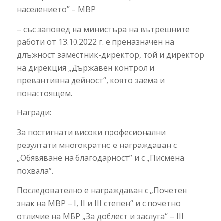
населението” – МВР
– със заповед на министъра на вътрешните
работи от 13.10.2022 г. е преназначен на
длъжност заместник-директор, той и директор
на дирекция „Държавен контрол и
превантивна дейност“, която заема и
понастоящем.
Награди:
За постигнати високи професионални
резултати многократно е награждаван с
„Обявяване на благодарност” и с „Писмена
похвала”.
Последователно е награждаван с „Почетен
знак на МВР – I, II и III степен“ и с почетно
отличие на МВР „За доблест и заслуга“ – III