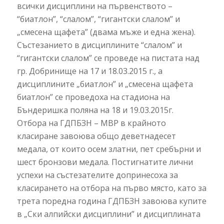
всички дисциплини на първенството –
“биатлон”, “слалом”, “гигантски слалом” и
„смесена щафета” (двама мъже и една жена).
Състезанието в дисциплините “слалом” и
“гигантски слалом” се проведе на пистата над
гр. Добринище на 17 и 18.03.2015 г., а
дисциплините „биатлон” и „смесена щафета
биатлон” се проведоха на стадиона на
Бъндеришка поляна на 18 и 19.03.2015г.
Отбора на ГДПБЗН – МВР в крайното
класиране завоюва общо деветнадесет
медала, от които осем златни, пет сребърни и
шест бронзови медала. Постигнатите лични
успехи на състезателите допринесоха за
класирането на отбора на първо място, като за
трета поредна година ГДПБЗН завоюва купите
в „Ски алпийски дисциплини” и дисциплината