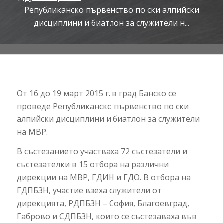
Републиканско първенство по ски алпийски
дисциплини и биатлон за служители н...
От 16 до 19 март 2015 г. в град Банско се
проведе Републиканско първенство по ски
алпийски дисциплини и биатлон за служители
на МВР.
В състезанието участваха 72 състезатели и
състезателки в 15 отбора на различни
дирекции на МВР, ГДИН и ГДО. В отбора на
ГДПБЗН, участие взеха служители от
дирекцията, РДПБЗН – София, Благоевград,
Габрово и СДПБЗН, които се състезаваха във