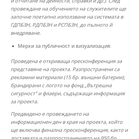
и отчитане на дейности, справки и др.). След
провеждане на обучението на служителите ще
започне поетапно използване на системата в
ГДПБЗН, РДПБЗН и РСПБЗН, до пълното й
внедряване.
Мерки за публичност и визуализация:
Проведена е откриваща пресконференция
за
представяне на
проекта.
Разпространени са
рекламни материали
(15 бр. външни батерии),
брандирани с логото на фонд „Вътрешна
сигурност”
и флаери, съдържащи информация
за проекта.
Предвидено е провеждането на
информационен ден в края на проекта, който
ще включва
финална пресконференция, както и
доставката и разпространението на 950 бр.