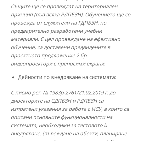
Същите ще се провеждат на териториален
принцип (във всяка РДПБЗН). Обучението ще се
провежда от служители на ГДПБЗН, по
предварително разработени учебни
материали. С цел провеждане на ефективно
обучение, са доставени предвидените в
проектното предложение 2 бр.
видеопроектори с преносими екрани.
Дейности по внедряване на системата:
С писмо рег. № 1983р-2761/21.02.2019 г. до
директорите на СДПБЗН и РДПБЗН са
изпратени указания за работа с ИСУ, в които са
описани основните функционалности на
системата, необходими за тестовото й
внедряване. (въвеждане на обекти, планиране