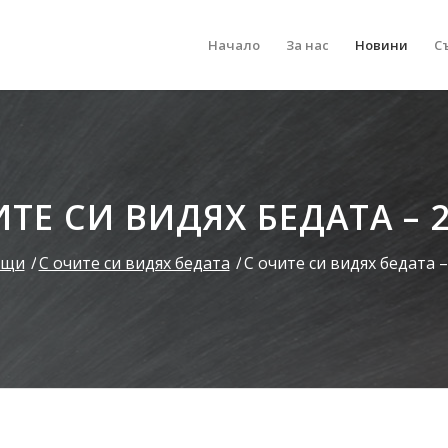
Начало
За нас
Новини
С
ТЕ СИ ВИДЯХ БЕДАТА – 2
ащи
/
С очите си видях бедата
/
С очите си видях бедата – 