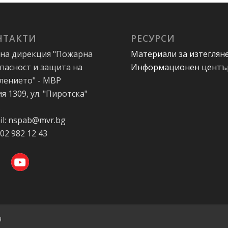
НТАКТИ
РЕСУРСИ
на дирекция "Пожарна
Материали за изтеглян
пасност и защита на
Информационен центъ
лението" - МВР
я 1309, ул. "Пиротска"
А
il: nspab@mvr.bg
 02 982 12 43
Н