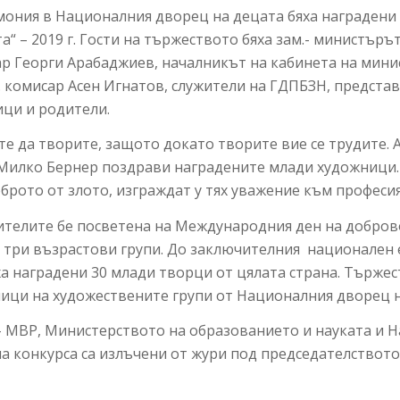
мония в Националния дворец на децата бяха наградени
ата“ – 2019 г. Гости на тържеството бяха зам.- министъ
сар Георги Арабаджиев, началникът на кабинета на ми
. комисар Асен Игнатов, служители на ГДПБЗН, предста
ици и родители.
 да творите, защото докато творите вие се трудите. А 
 Милко Бернер поздрави наградените млади художници.
оброто от злото, изграждат у тях уважение към професи
телите бе посветена на Международния ден на доброво
 три възрастови групи. До заключителния национален е
ха наградени 30 млади творци от цялата страна. Търже
ници на художествените групи от Националния дворец н
– МВР, Министерството на образованието и науката и 
а конкурса са излъчени от жури под председателствот