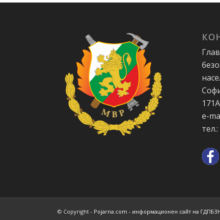
КО
Глав
безо
насе
Софи
171
e-ma
тел.:
© Copyright -
Pojarna.com - информационен сайт на ГДПБЗ