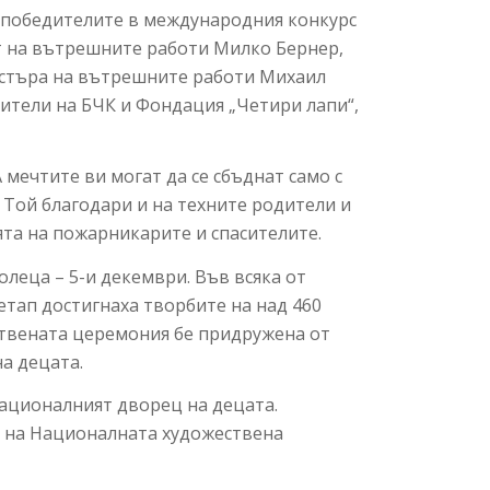
 победителите в международния конкурс
рът на вътрешните работи Милко Бернер,
нистъра на вътрешните работи Михаил
вители на БЧК и Фондация „Четири лапи“,
мечтите ви могат да се сбъднат само с
 Той благодари и на техните родители и
ята на пожарникарите и спасителите.
леца – 5-и декември. Във всяка от
тап достигнаха творбите на над 460
ствената церемония бе придружена от
а децата.
Националният дворец на децата.
о на Националната художествена