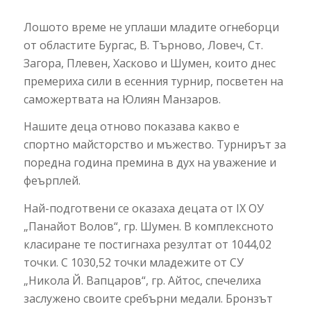
Лошото време не уплаши младите огнеборци
от областите Бургас, В. Търново, Ловеч, Ст.
Загора, Плевен, Хасково и Шумен, които днес
премериха сили в есенния турнир, посветен на
саможертвата на Юлиян Манзаров.
Нашите деца отново показава какво е
спортно майсторство и мъжество. Турнирът за
поредна година премина в дух на уважение и
феърплей.
Най-подготвени се оказаха децата от IX ОУ
„Панайот Волов“, гр. Шумен. В комплексното
класиране те постигнаха резултат от 1044,02
точки. С 1030,52 точки младежите от СУ
„Никола Й. Вапцаров“, гр. Айтос, спечелиха
заслужено своите сребърни медали. Бронзът