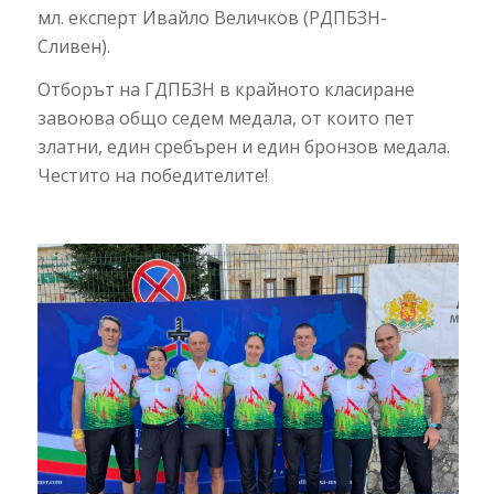
мл. експерт Ивайло Величков (РДПБЗН-
Сливен).
Отборът на ГДПБЗН в крайното класиране
завоюва общо седем медала, от които пет
златни, един сребърен и един бронзов медала.
Честито на победителите!