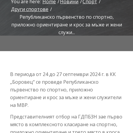
You are here:
Home
/
Новини
/
Спорт
/
Други спортове
/
Републиканско първенство по спортно,
приложно ориентиране и крос за мъже и жени
служи...
В периода от 24 до 27 септември 2024 г. в КК
„Боровец“ се проведе Републиканско
първенство по спортно, приложно
ориентиране и крос за мъже и жени служители
на МВР.
Представителният отбор на ГДПБЗН зае първо
място в комплексното класиране на спортно,
приложно ориентиране и трето място в кроса.