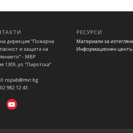
НТАКТИ
РЕСУРСИ
на дирекция "Пожарна
Материали за изтеглян
пасност и защита на
Информационен центъ
лението" - МВР
я 1309, ул. "Пиротска"
А
il: nspab@mvr.bg
 02 982 12 43