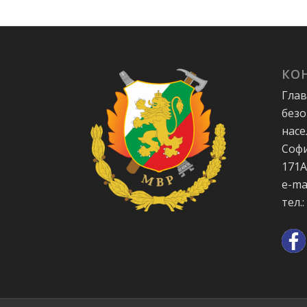
КО
Глав
безо
насе
Софи
171
e-ma
тел.: