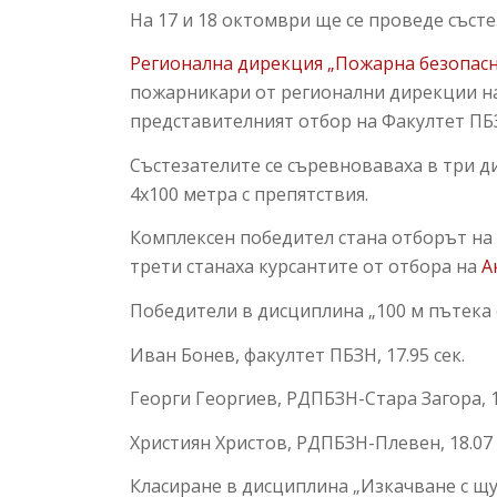
На 17 и 18 октомври ще се проведе съст
Регионална дирекция „Пожарна безопасн
пожарникари от регионални дирекции на 
представителният отбор на Факултет П
Състезателите се съревноваваха в три д
4х100 метра с препятствия.
Комплексен победител стана отборът н
трети станаха курсантите от отбора на
А
Победители в дисциплина „100 м пътека 
Иван Бонев, факултет ПБЗН, 17.95 сек.
Георги Георгиев, РДПБЗН-Стара Загора, 17
Християн Христов, РДПБЗН-Плевен, 18.07 
Класиране в дисциплина „Изкачване с щу