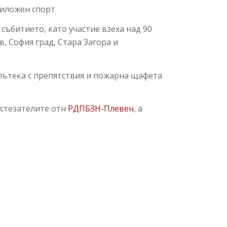
риложен спорт
събитието, като участие взеха над 90
, София град, Стара Загора и
 пътека с препятствия и пожарна щафета
състезателите отн
РДПБЗН-Плевен
, а