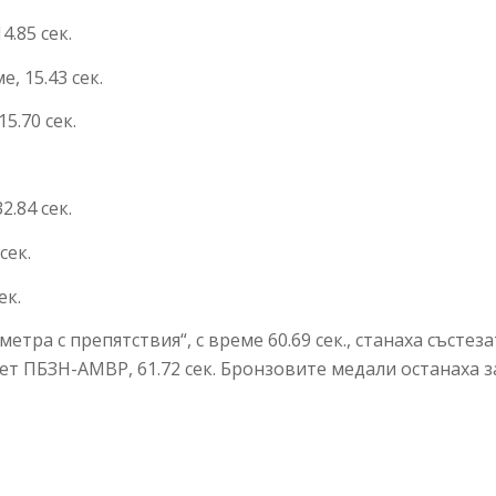
.85 сек.
, 15.43 сек.
5.70 сек.
.84 сек.
сек.
ек.
тра с препятствия“, с време 60.69 сек., станаха състе
ет ПБЗН-АМВР, 61.72 сек. Бронзовите медали останаха 