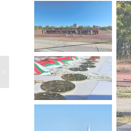
Международен
клубен турнир по
пожароприложен...