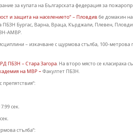
езание за купата на Българската федерация за пожароп
ост и защита на населението“ – Пловдив
бе домакин на 
ПБЗН Бургас, Варна, Враца, Кърджали, Плевен, Пловдив
БЗН-АМВР.
исциплини – изкачване с щурмова стълба, 100-метрова
а
РД ПБЗН – Стара Загора
. На второ място се класираха 
кадемия на МВР
–
Факултет ПБЗН.
с препятствия“:
.99 сек.
сек.
рмова стълба“: