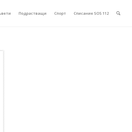
ъвети
Подрастващи
Спорт
Списание SOS 112