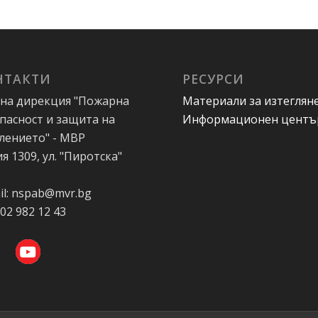
НТАКТИ
РЕСУРСИ
на дирекция "Пожарна
Материали за изтеглян
пасност и защита на
Информационен центъ
лението" - МВР
я 1309, ул. "Пиротска"
А
il: nspab@mvr.bg
 02 982 12 43