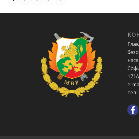
КО
Глав
безо
насе
Софи
171
e-ma
тел.: