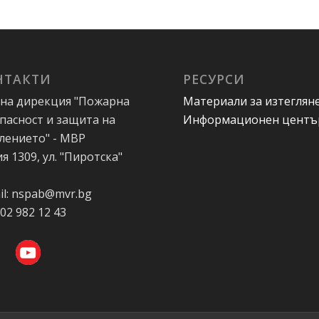
НТАКТИ
РЕСУРСИ
на дирекция "Пожарна
Материали за изтеглян
пасност и защита на
Информационен центъ
лението" - МВР
я 1309, ул. "Пиротска"
А
il: nspab@mvr.bg
 02 982 12 43