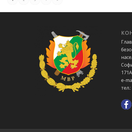
КО
Глав
безо
насе
Софи
171
e-ma
тел.: