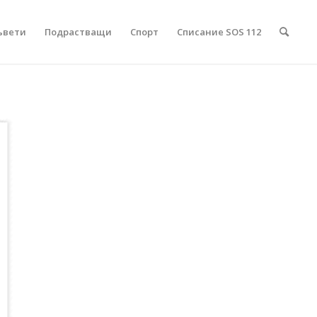
ъвети
Подрастващи
Спорт
Списание SOS 112