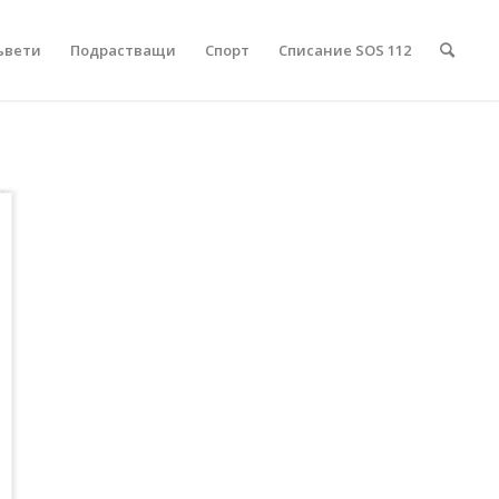
ъвети
Подрастващи
Спорт
Списание SOS 112