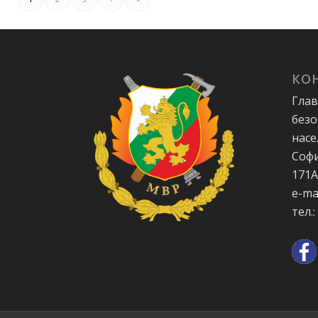
КО
Глав
безо
насе
Софи
171
e-ma
тел.: