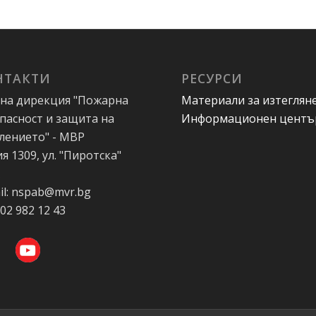
НТАКТИ
РЕСУРСИ
на дирекция "Пожарна
Материали за изтеглян
пасност и защита на
Информационен центъ
лението" - МВР
я 1309, ул. "Пиротска"
А
il: nspab@mvr.bg
 02 982 12 43