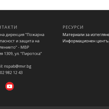
НТАКТИ
РЕСУРСИ
на дирекция "Пожарна
Материали за изтеглян
пасност и защита на
Информационен центъ
лението" - МВР
я 1309, ул. "Пиротска"
А
il: nspab@mvr.bg
 02 982 12 43