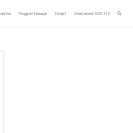
ъвети
Подрастващи
Спорт
Списание SOS 112