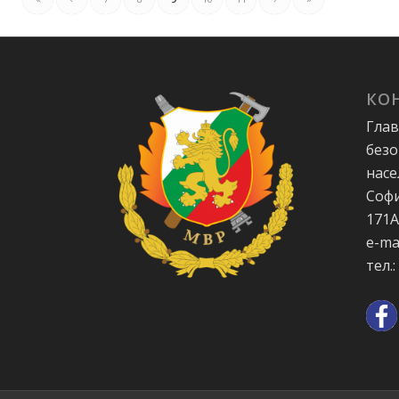
КО
Глав
безо
насе
Софи
171
e-ma
тел.: