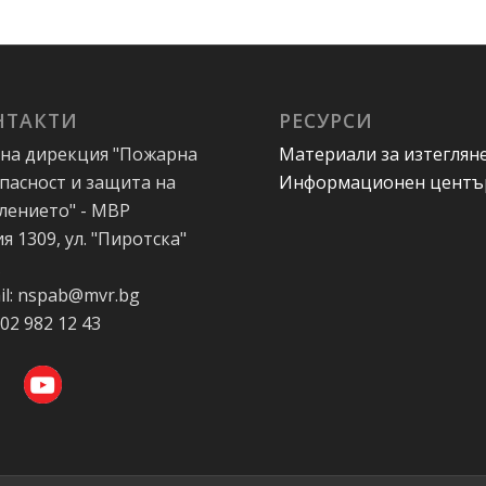
НТАКТИ
РЕСУРСИ
на дирекция "Пожарна
Материали за изтеглян
пасност и защита на
Информационен центъ
лението" - МВР
я 1309, ул. "Пиротска"
А
il: nspab@mvr.bg
 02 982 12 43