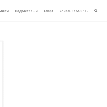
ъвети
Подрастващи
Спорт
Списание SOS 112