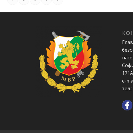
КО
Глав
безо
насе
Софи
171
e-ma
тел.: