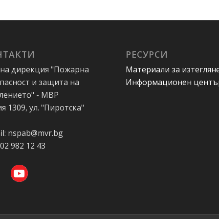
НТАКТИ
РЕСУРСИ
на дирекция "Пожарна
Материали за изтеглян
пасност и защита на
Информационен центъ
лението" - МВР
я 1309, ул. "Пиротска"
А
il: nspab@mvr.bg
 02 982 12 43