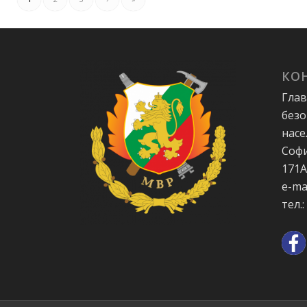
КО
Глав
безо
насе
Софи
171
e-ma
тел.: