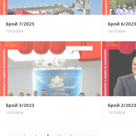
Брой 7/2023
Брой 6/202
13/12/2024
13/12/2024
Брой 3/2023
Брой 2/202
13/12/2024
13/12/2024
‹
1
2
3
4
5
›
»