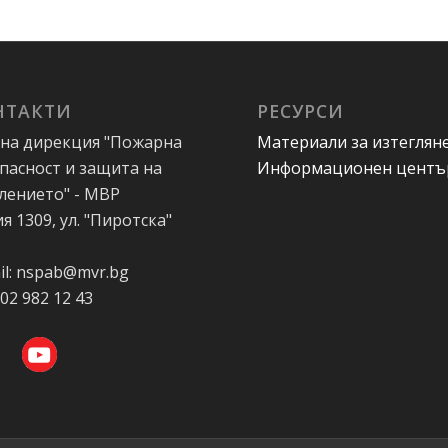
НТАКТИ
РЕСУРСИ
на дирекция "Пожарна
Материали за изтеглян
пасност и защита на
Информационен центъ
лението" - МВР
я 1309, ул. "Пиротска"
А
il: nspab@mvr.bg
 02 982 12 43