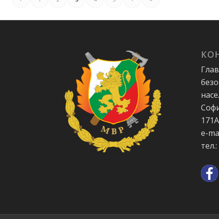
КО
Глав
безо
насе
Софи
171
e-ma
тел.: