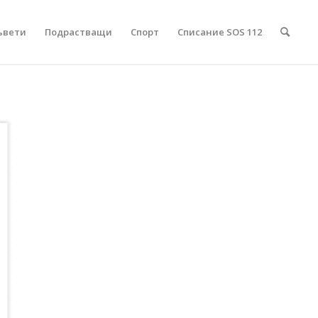
ъвети
Подрастващи
Спорт
Списание SOS 112