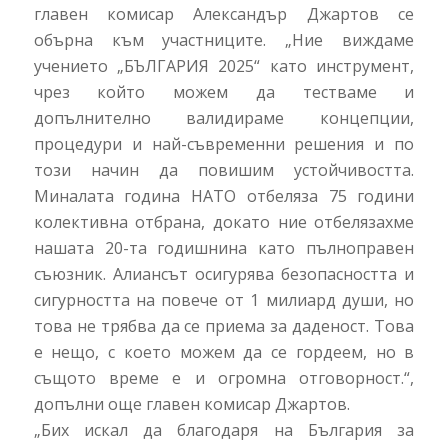
главен комисар Александър Джартов се
обърна към участниците. „Ние виждаме
учението „БЪЛГАРИЯ 2025“ като инструмент,
чрез който можем да тестваме и
допълнително валидираме концепции,
процедури и най-съвременни решения и по
този начин да повишим устойчивостта.
Миналата година НАТО отбеляза 75 години
колективна отбрана, докато ние отбелязахме
нашата 20-та годишнина като пълноправен
съюзник. Алиансът осигурява безопасността и
сигурността на повече от 1 милиард души, но
това не трябва да се приема за даденост. Това
е нещо, с което можем да се гордеем, но в
същото време е и огромна отговорност.“,
допълни още главен комисар Джартов.
„Бих искал да благодаря на България за