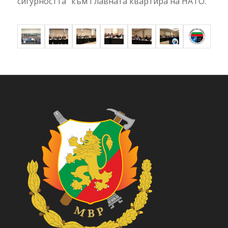
сигурността“ към Главната квартира на НАТО.