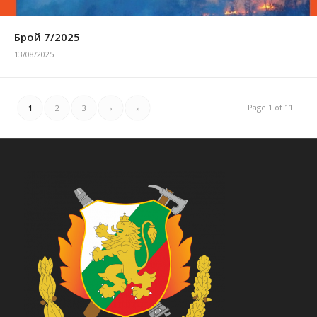
Брой 7/2025
13/08/2025
Page 1 of 11
1
2
3
›
»