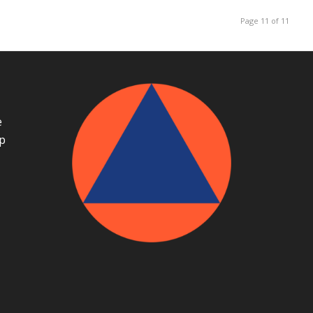
Page 11 of 11
е
р