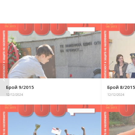
Предстоящо
тестване на НСРПО и
системата...
Брой 9/2015
Брой 8/201
12/12/2024
12/12/2024