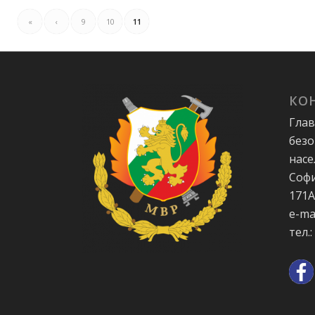
«
‹
9
10
11
КО
Глав
безо
насе
Софи
171
e-ma
тел.: