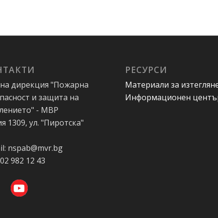
НТАКТИ
РЕСУРСИ
на дирекция "Пожарна
Материали за изтеглян
пасност и защита на
Информационен центъ
лението" - МВР
я 1309, ул. "Пиротска"
А
il: nspab@mvr.bg
 02 982 12 43