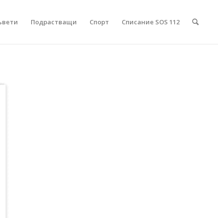
ъвети
Подрастващи
Спорт
Списание SOS 112