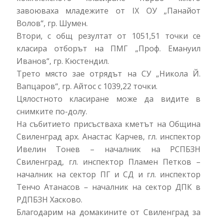
завоюваха младежите от IX ОУ „Панайот
Волов“, гр. Шумен.
Втори, с общ резултат от 1051,51 точки се
класира отборът на ПМГ „Проф. Емануил
Иванов“, гр. Кюстендил.
Трето място зае отрядът на СУ „Никола Й.
Вапцаров“, гр. Айтос с 1039,22 точки.
Цялостното класиране може да видите в
снимките по-долу.
На събитието присъстваха кметът на Община
Свиленград арх. Анастас Карчев, гл. инспектор
Ивелин Тонев – началник на РСПБЗН
Свиленград, гл. инспектор Пламен Петков –
началник на сектор ПГ и СД и гл. инспектор
Тенчо Атанасов – началник на сектор ДПК в
РДПБЗН Хасково.
Благодарим на домакините от Свиленград за