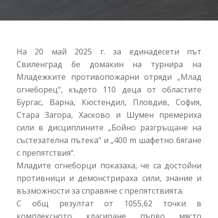
На 20 май 2025 г. за единадесети път
Свиленград бе домакин на турнира на
Младежките противопожарни отряди „Млад
огнеборец“, където 110 деца от областите
Бургас, Варна, Кюстендил, Пловдив, София,
Стара Загора, Хасково и Шумен премериха
сили в дисциплините „Бойно разгръщане на
състезателна пътека“ и „400 m шафетно бягане
с препятствия“.
Младите огнеборци показаха, че са достойни
противници и демонстрираха сили, знание и
възможности за справяне с препятствията.
С общ резултат от 1055,62 точки в
комплексното класиране първо място