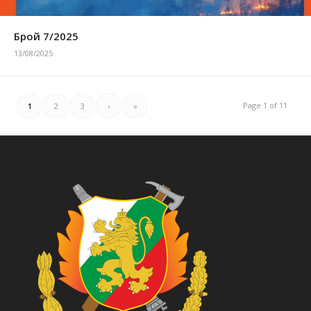
Брой 7/2025
13/08/2025
Page 1 of 11
1
2
3
›
»