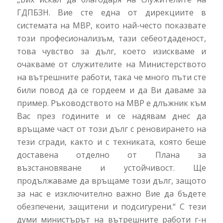
ГДПБЗН. Вие сте една от дирекциите в
системата на МВР, които най-често показвате
този професионализъм, тази себеотдаденост,
това чувство за дълг, което изискваме и
очакваме от служителите на Министерството
на вътрешните работи, така че много пъти сте
били повод да се гордеем и да Ви даваме за
пример. Ръководството на МВР е длъжник към
Вас през годините и се надявам днес да
връщаме част от този дълг с реновирането на
тези сгради, както и с техниката, която беше
доставена отделно от Плана за
възстановяване и устойчивост. Ще
продължаваме да връщаме този дълг, защото
за нас е изключително важно Вие да бъдете
обезпечени, защитени и подсигурени.“ С тези
думи министърът на вътрешните работи г-н