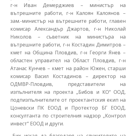
г-н Иван Демерджиев – министър на
вътрешните работи, г-н Калоян Калоянов –
зам.-министър на вътрешните работи, главен
комисар Александър Джартов, г-н Николай
Николов – съветник на министъра на
вътрешните работи, г-н Костадин Димитров –
кмет на Община Пловдив, г-н Георги Янев –
областен управител на Област Пловдив, г-н
Атанас Кунчев – кмет на район Южен, старши
комисар Васил Костадинов – директор на
ОДМВР-Пловдив, представители на
изпълнителя на проекта „Бибов и КО“ ООД,
подпизпълнителите от проектантския екип на
Цоневски ПК ЕООД и Протектор БГ ЕООД,
консултанта по строителния надзор „Контрол
инвест“ ЕООД и други.
„Бих искал да благодаря на служителите на