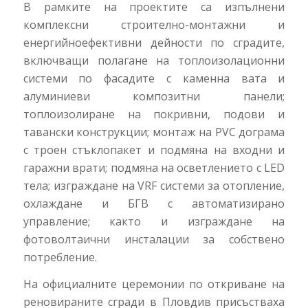
В рамките на проектите са изпълнени
комплексни строително-монтажни и
енергийноефективни дейности по сградите,
включващи полагане на топлоизолационни
системи по фасадите с каменна вата и
алуминиеви композитни панели;
топлоизолиране на покривни, подови и
тавански конструкции; монтаж на PVC дограма
с троен стъклопакет и подмяна на входни и
гаражни врати; подмяна на осветлението с LED
тела; изграждане на VRF системи за отопление,
охлаждане и БГВ с автоматизирано
управление; както и изграждане на
фотоволтаични инсталации за собствено
потребление.
На официалните церемонии по откриване на
реновираните сгради в Пловдив присъстваха