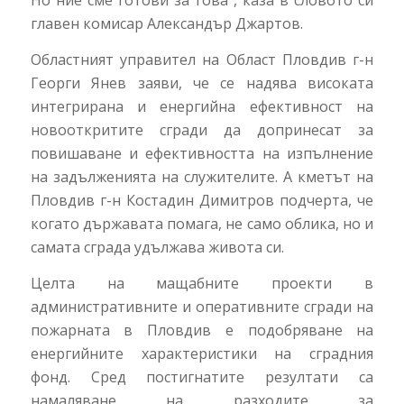
Но ние сме готови за това“, каза в словото си
главен комисар Александър Джартов.
Областният управител на Област Пловдив г-н
Георги Янев заяви, че се надява високата
интегрирана и енергийна ефективност на
новооткритите сгради да допринесат за
повишаване и ефективността на изпълнение
на задълженията на служителите. А кметът на
Пловдив г-н Костадин Димитров подчерта, че
когато държавата помага, не само облика, но и
самата сграда удължава живота си.
Целта на мащабните проекти в
административните и оперативните сгради на
пожарната в Пловдив е подобряване на
енергийните характеристики на сградния
фонд. Сред постигнатите резултати са
намаляване на разходите за