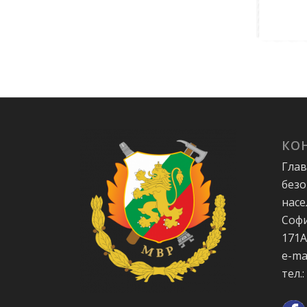
КО
Глав
безо
насе
Софи
171
e-ma
тел.: