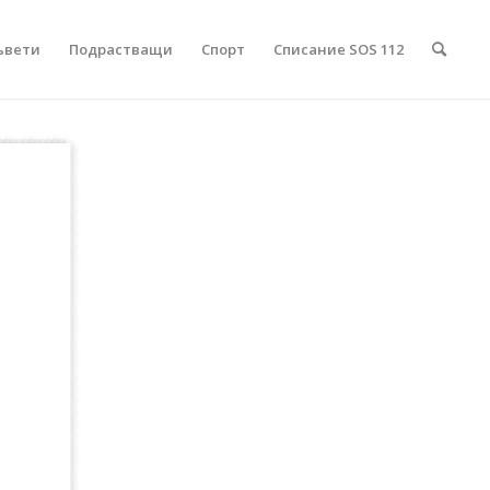
ъвети
Подрастващи
Спорт
Списание SOS 112