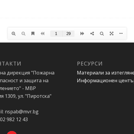
НТАКТИ
РЕСУРСИ
на дирекция "Пожарна
Материали за изтеглян
пасност и защита на
Информационен центъ
лението" - МВР
я 1309, ул. "Пиротска"
А
il: nspab@mvr.bg
 02 982 12 43