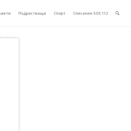
ъвети
Подрастващи
Спорт
Списание SOS 112