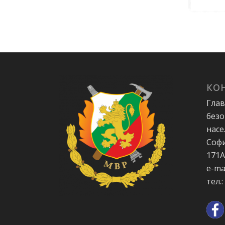
КО
Глав
безо
насе
Софи
171
e-ma
тел.: