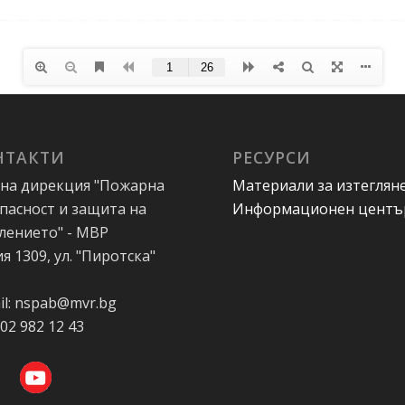
НТАКТИ
РЕСУРСИ
на дирекция "Пожарна
Материали за изтеглян
пасност и защита на
Информационен центъ
лението" - МВР
я 1309, ул. "Пиротска"
А
il: nspab@mvr.bg
 02 982 12 43