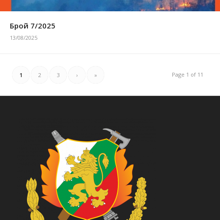
Брой 7/2025
13/08/2025
Page 1 of 11
1
2
3
›
»